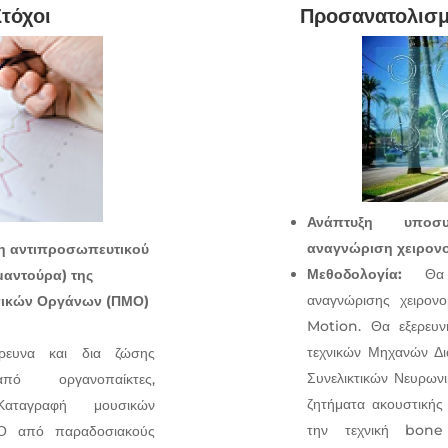
Στόχοι
Προσανατολισμ
Ανάπτυξη υποσ
αναγνώριση χειρον
η αντιπροσωπευτικού
Μεθοδολογία:
Θα α
μαντούρα) της
αναγνώρισης χειρον
ικών Οργάνων (ΠΜΟ)
Motion. Θα εξερευν
τεχνικών Μηχανών Δ
έρευνα και δια ζώσης
Συνελικτικών Νευρων
από οργανοπαίκτες,
ζητήματα ακουστικής 
Καταγραφή μουσικών
την τεχνική bone
Ο από παραδοσιακούς