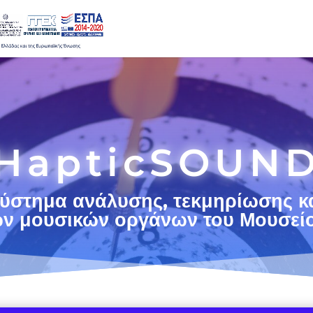
HapticSOUN
ύστημα ανάλυσης, τεκμηρίωσης κ
ών μουσικών οργάνων του Μουσείο