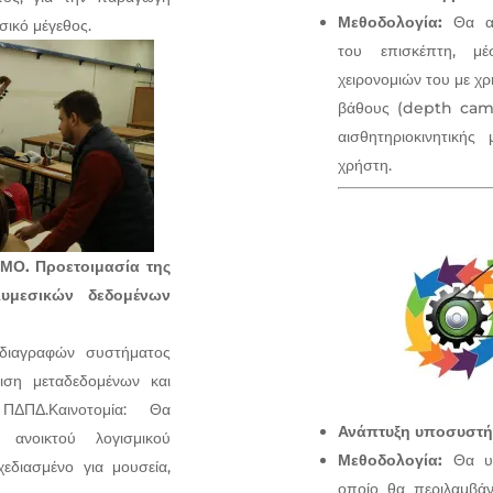
Μεθοδολογία:
Θα αν
ικό μέγεθος.
του επισκέπτη, μ
χειρονομιών του με χ
βάθους (depth came
αισθητηριοκινητική
χρήστη.
ΜΟ. Προετοιμασία της
λυμεσικών δεδομένων
ιαγραφών συστήματος
ριση μεταδεδομένων και
ΔΠΔ.Καινοτομία: Θα
Ανάπτυξη υποσυστή
 ανοικτού λογισμικού
Μεθοδολογία:
Θα υλο
εδιασμένο για μουσεία,
οποίο θα περιλαμβάνε