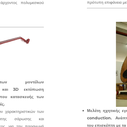
πρότυπη επιφάνεια μ
άρχοντος πολυμεσικού
τατων μοντέλων
 και 3D εκτύπωση
όπου κατασκευής των
ές.
Μελέτη ηχητικής ε
ων χαρακτηριστικών των
conduction. Ανάπ
τατης σάρωσης και
του επισκέπτη με τ
τος, για την παραγωγή