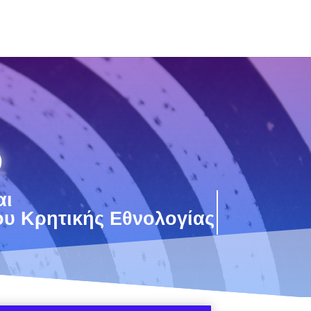
D
αι
υ Κρητικής Εθνολογίας