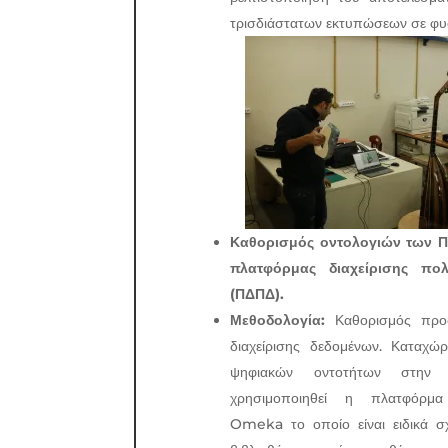
τρισδιάστατων εκτυπώσεων σε φυσ
Καθορισμός οντολογιών των Π
πλατφόρμας διαχείρισης πο
(ΠΔΠΔ).
Μεθοδολογία:
Καθορισμός προδ
διαχείρισης δεδομένων. Καταχώ
ψηφιακών οντοτήτων στην Π
χρησιμοποιηθεί η πλατφόρμα
Omeka το οποίο είναι ειδικά σχ