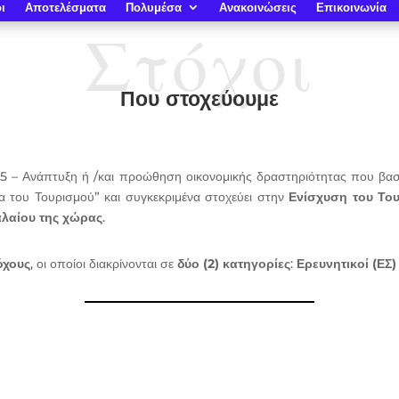
ι
Αποτελέσματα
Πολυμέσα
Ανακοινώσεις
Επικοινωνία
Στόχοι
Που στοχεύουμε
.5 – Ανάπτυξη ή /και προώθηση οικονομικής δραστηριότητας που βασίζ
α του Τουρισμού” και συγκεκριμένα στοχεύει στην
Ενίσχυση του Του
αλαίου της χώρας
.
όχους
, οι οποίοι διακρίνονται σε
δύο (2) κατηγορίες
:
Ερευνητικοί (ΕΣ)