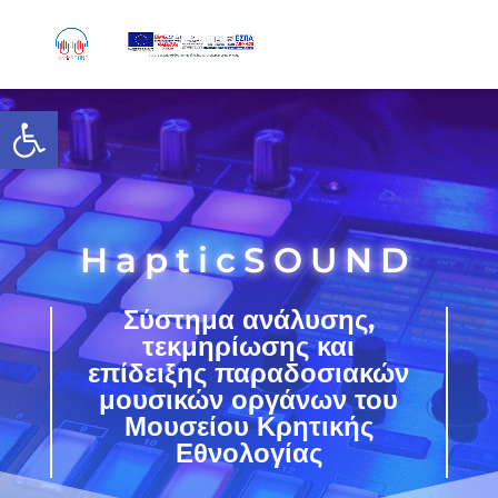
Skip
to
content
Ανοίξτε τη γραμμή εργαλείων
HapticSOUND
Σύστημα ανάλυσης,
τεκμηρίωσης και
επίδειξης παραδοσιακών
μουσικών οργάνων του
Μουσείου Κρητικής
Εθνολογίας