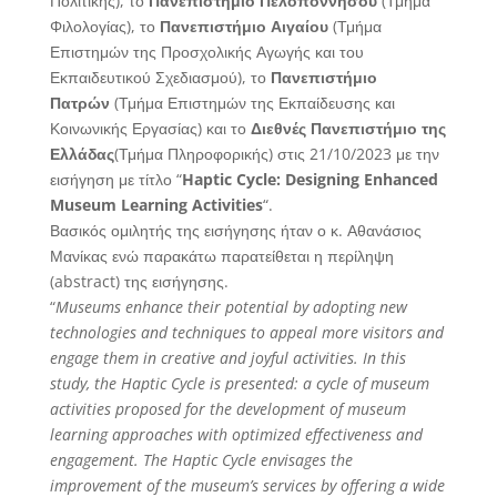
Πολιτικής), το
Πανεπιστήμιο Πελοποννήσου
(Τμήμα
Φιλολογίας), το
Πανεπιστήμιο Αιγαίου
(Τμήμα
Επιστημών της Προσχολικής Αγωγής και του
Εκπαιδευτικού Σχεδιασμού), το
Πανεπιστήμιο
Πατρών
(Τμήμα Επιστημών της Εκπαίδευσης και
Κοινωνικής Εργασίας) και το
Διεθνές Πανεπιστήμιο της
Ελλάδας
(Τμήμα Πληροφορικής) στις 21/10/2023 με την
εισήγηση με τίτλο “
Haptic Cycle: Designing Enhanced
Museum Learning Activities
“.
Βασικός ομιλητής της εισήγησης ήταν ο κ. Αθανάσιος
Μανίκας ενώ παρακάτω παρατείθεται η περίληψη
(abstract) της εισήγησης.
“
Museums enhance their potential by adopting new
technologies and techniques to appeal more visitors and
engage them in creative and joyful activities. In this
study, the Haptic Cycle is presented: a cycle of museum
activities proposed for the development of museum
learning approaches with optimized effectiveness and
engagement. The Haptic Cycle envisages the
improvement of the museum’s services by offering a wide