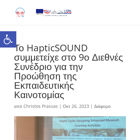
Skip
to
content
Ανοίξτε τη γραμμή εργαλείων
Το HapticSOUND
συμμετείχε στο 9ο Διεθνές
Συνέδριο για την
Προώθηση της
Εκπαιδευτικής
Καινοτομίας
από
Christos Prassas
|
Οκτ 26, 2023
|
Διάφορα